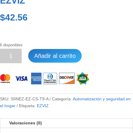
EZVIZ
$
42.56
6 disponibles
Sirena
Añadir al carrito
T9
de
85DB
para
Alarma
EZVIZ
SKU:
SIINEZ-EZ-CS-T9-A
Categoría:
Automatización y seguridad en
cantidad
el hogar
Etiqueta:
EZVIZ
Valoraciones (0)