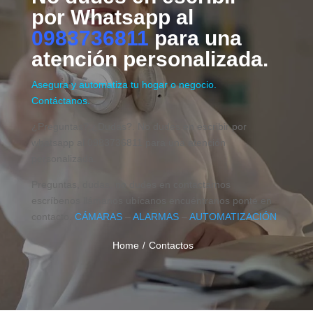
por Whatsapp al
0983736811
para una
atención personalizada.
Asegura y automatiza tu hogar o negocio.
Contáctanos.
¿Preguntas?,¿Dudas?. No dudes en escribir por
whatsapp al 0983736811 para una atención
personalizada.
Preguntas, dudas, no dudes en contactarnos
escríbenos llámanos ubícanos encuéntranos ponte en
contacto.
CÁMARAS
–
ALARMAS
–
AUTOMATIZACIÓN
Home
Contactos